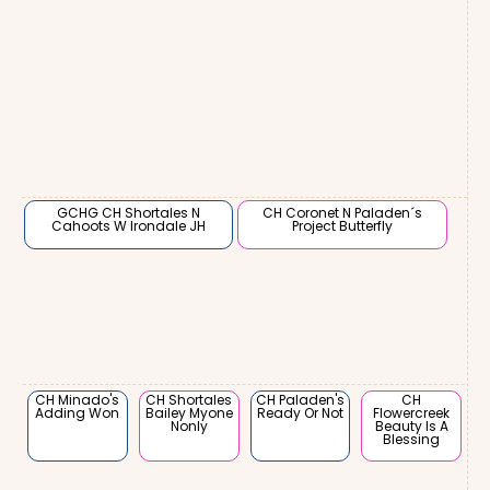
GCHG CH Shortales N
CH Coronet N Paladen´s
Cahoots W Irondale JH
Project Butterfly
CH Minado's
CH Shortales
CH Paladen's
CH
Adding Won
Bailey Myone
Ready Or Not
Flowercreek
Nonly
Beauty Is A
Blessing