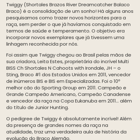
Twiggy (Shortales Brazos River Dreamcatcher Balaco
Braco) é a consolidação de um sonho! Há alguns anos
pesquisamos como trazer novos horizontes para a
raça, sem perder o que já havíamos conquistado em
termos de saúde e temperamento. O objetivo era
incorporar novos exemplares que já tivessem uma
linhagem reconhecida por nós.
Foi assim que Twiggy chegou ao Brasil pelas mãos de
sua criadora, Leita Estes, proprietária do incrível Multi
BISS Ch Shortales N Cahoots with Irondale, JH – o
Sting, Braco #1 dos Estados Unidos em 2011, vencedor
de inúmeros BIS e BIS em Especializadas. Foi o 10º
melhor cão do Sporting Group em 2011. Campeão e
Grande Campeão Americano, Campeão Canadense
e vencedor da raça na Copa Eukanuba em 2011… além
do título de Junior Hunting.
O pedigree de Twiggy é absolutamente incrível! Além
da presença de grandes nomes da raça na
atualidade, traz uma verdadeira aula de história da
evolução do Braco Alemão.