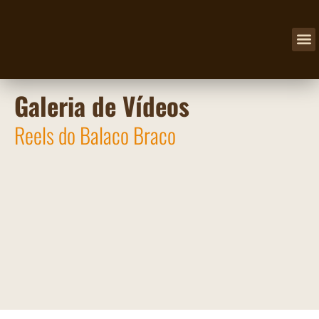
NOSSOS
Galeria de Vídeos
Reels do Balaco Braco