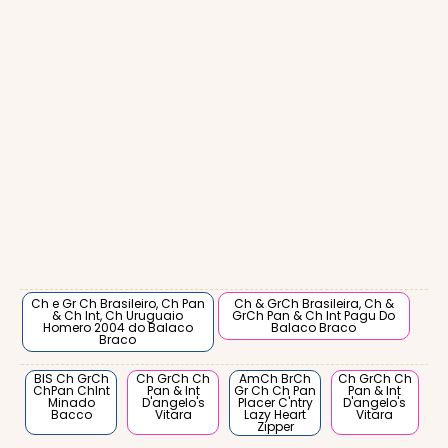
Ch e Gr Ch Brasileiro, Ch Pan
Ch & GrCh Brasileira, Ch &
& Ch Int, Ch Uruguaio
GrCh Pan & Ch Int Pagu Do
Homero 2004 do Balaco
Balaco Braco
Braco
BIS Ch GrCh
Ch GrCh Ch
AmCh BrCh
Ch GrCh Ch
ChPan ChInt
Pan & Int
Gr Ch Ch Pan
Pan & Int
Minado
D'angelo's
Placer C'ntry
D'angelo's
Bacco
Vitara
Lazy Heart
Vitara
Zipper