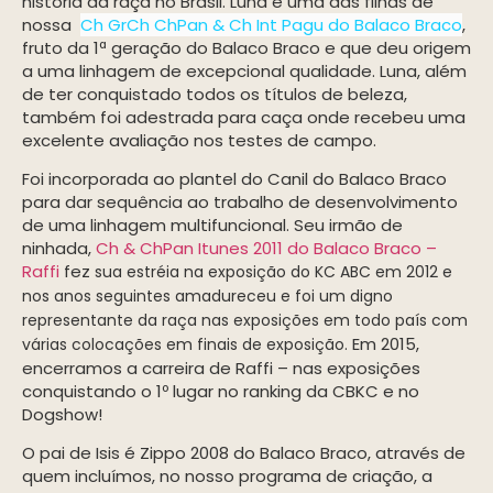
história da raça no Brasil. Luna é uma das filhas de
nossa
Ch GrCh ChPan & Ch Int Pagu do Balaco Braco
,
fruto da 1ª geração do Balaco Braco e que deu origem
a uma linhagem de excepcional qualidade. Luna, além
de ter conquistado todos os títulos de beleza,
também foi adestrada para caça onde recebeu uma
excelente avaliação nos testes de campo.
Foi incorporada ao plantel do Canil do Balaco Braco
para dar sequência ao trabalho de desenvolvimento
de uma linhagem multifuncional. Seu irmão de
ninhada,
Ch & ChPan Itunes 2011 do Balaco Braco –
Raffi
fez
sua estréia na exposição do KC ABC em 2012 e
nos anos seguintes amadureceu e foi um digno
representante da raça nas exposições em todo país com
Em 2015,
várias colocações em finais de exposição.
encerramos a carreira de Raffi – nas exposições
conquistando o 1º lugar no ranking da CBKC e no
Dogshow!
O pai de Isis é Zippo 2008 do Balaco Braco, através de
quem incluímos, no nosso programa de criação, a