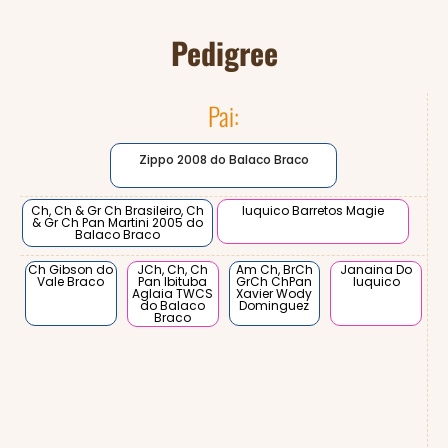
Pedigree
Pai:
Zippo 2008 do Balaco Braco
Ch, Ch & Gr Ch Brasileiro, Ch
Iuquico Barretos Magie
& Gr Ch Pan Martini 2005 do
Balaco Braco
Ch Gibson do
JCh, Ch, Ch
Am Ch, BrCh
Janaina Do
Vale Braco
Pan Ibituba
GrCh ChPan
Iuquico
Aglaia TWCS
Xavier Wody
do Balaco
Dominguez
Braco