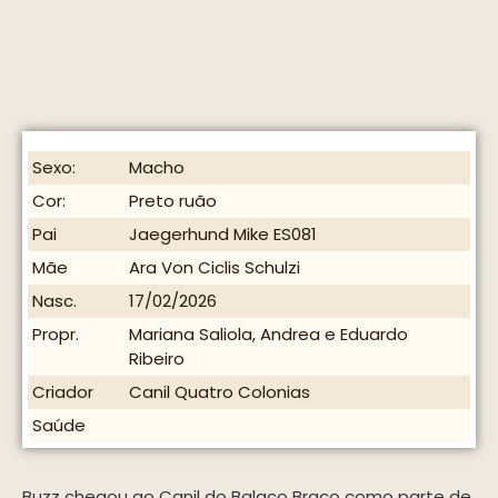
Sexo:
Macho
Cor:
Preto ruão
Pai
Jaegerhund Mike ES081
Mãe
Ara Von Ciclis Schulzi
Nasc.
17/02/2026
Propr.
Mariana Saliola, Andrea e Eduardo
Ribeiro
Criador
Canil Quatro Colonias
Saúde
Buzz chegou ao Canil do Balaco Braco como parte de