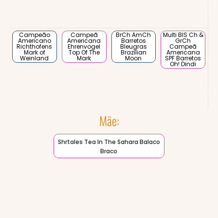
Campeão
Campeã
BrCh AmCh
Multi BIS Ch &
Americano
Americana
Barretos
GrCh
Richthofens
Ehrenvogel
Bleugras
Campeã
Mark of
Top Of The
Brazilian
Americana
Weinland
Mark
Moon
SPF Barretos
Oh! Dindi
Mãe:
Shrtales Tea In The Sahara Balaco
Braco