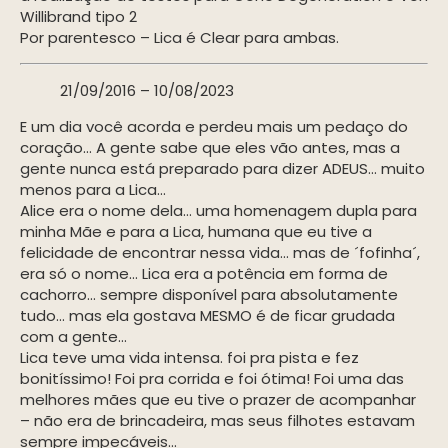
Willibrand tipo 2
Por parentesco – Lica é Clear para ambas.
21/09/2016 – 10/08/2023
E um dia você acorda e perdeu mais um pedaço do
coração… A gente sabe que eles vão antes, mas a
gente nunca está preparado para dizer ADEUS… muito
menos para a Lica…
Alice era o nome dela… uma homenagem dupla para
minha Mãe e para a Lica, humana que eu tive a
felicidade de encontrar nessa vida… mas de ´fofinha´,
era só o nome… Lica era a potência em forma de
cachorro… sempre disponível para absolutamente
tudo… mas ela gostava MESMO é de ficar grudada
com a gente…
Lica teve uma vida intensa. foi pra pista e fez
bonitíssimo! Foi pra corrida e foi ótima! Foi uma das
melhores mães que eu tive o prazer de acompanhar
– não era de brincadeira, mas seus filhotes estavam
sempre impecáveis…