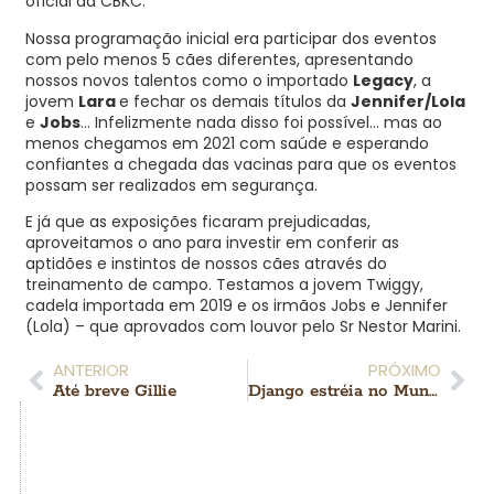
oficial da CBKC.
Nossa programação inicial era participar dos eventos
com pelo menos 5 cães diferentes, apresentando
nossos novos talentos como o importado
Legacy
, a
jovem
Lara
e fechar os demais títulos da
Jennifer/Lola
e
Jobs
… Infelizmente nada disso foi possível… mas ao
menos chegamos em 2021 com saúde e esperando
confiantes a chegada das vacinas para que os eventos
possam ser realizados em segurança.
E já que as exposições ficaram prejudicadas,
aproveitamos o ano para investir em conferir as
aptidões e instintos de nossos cães através do
treinamento de campo. Testamos a jovem Twiggy,
cadela importada em 2019 e os irmãos Jobs e Jennifer
(Lola) – que aprovados com louvor pelo Sr Nestor Marini.
ANTERIOR
PRÓXIMO
Até breve Gillie
Django estréia no Mundo Fashion