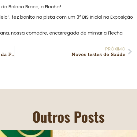
9 do Balaco Braco, a Flecha!
o”, fez bonito na pista com um 3º BIS Inicial na Exposição
iana, nossa comadre, encarregada de mimar a Flecha
PRÓXIMO
K9 Sol, filha da Isis, é notícia no trabalho da PRF-RJ
Novos testes de Saúde
Outros Posts