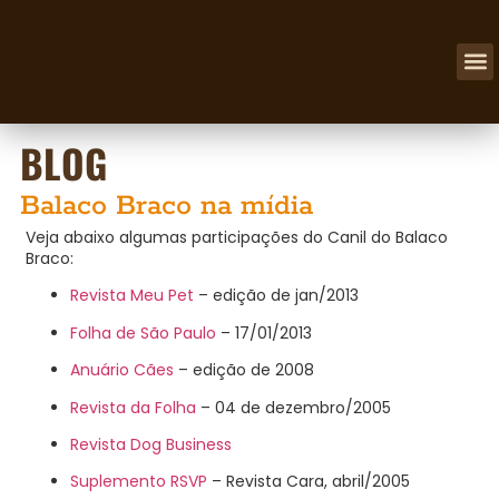
NOSSOS
BLOG
Balaco Braco na mídia
Veja abaixo algumas participações do Canil do Balaco
Braco:
Revista Meu Pet
– edição de jan/2013
Folha de São Paulo
– 17/01/2013
Anuário Cães
– edição de 2008
Revista da Folha
– 04 de dezembro/2005
Revista Dog Business
Suplemento RSVP
– Revista Cara, abril/2005