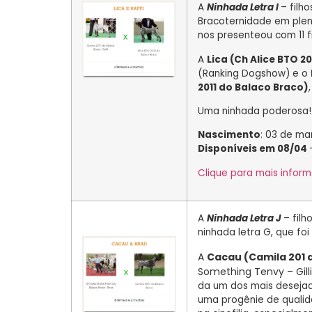
A
Ninhada Letra I
– filh
Bracoternidade em plen
nos presenteou com 11 fi
A
Lica (Ch Alice BTO 2
(Ranking Dogshow) e o
2011 do Balaco Braco)
Uma ninhada poderosa!
Nascimento
: 03 de ma
Disponíveis em 08/04
Clique para mais infor
A
Ninhada Letra J
– fil
ninhada letra G, que fo
A
Cacau (Camila 201 
Something Tenvy – Gill
da um dos mais deseja
uma progênie de qualida