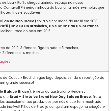
os de Lica x Raffi, chegou abrindo espaço na nossa
o Carnaval! Primeira ninhada da Lica, uma mãe exemplar, que
lhotes linos e saudáveis!
016 do Balaco Braco)
foi a Melhor Braco do Brasil em 2018
Raffi (Ch e Gr Ch Brasileiro, Ch e Gr Ch Pan Ch Int Itunes
, Melhor Braco do país em 2015.
rço de 2019. 3 fêmeas fígado ruão e 8 machos.
– 2 fêmeas e 4 machos
mações
hos de Cacau x Brad, chegou logo depois, sendo a repetição da
i um grande sucesso!
do Balaco Braco)
, é neta do australiano Heiderst
ie e o
Brad – Shrtales Brand New Day Balaco Braco
, fruto
dos acasalamentos produzidos por nós e que tem mostrado
de incrível! Filhos de Brad já conquistam espaço na criação e