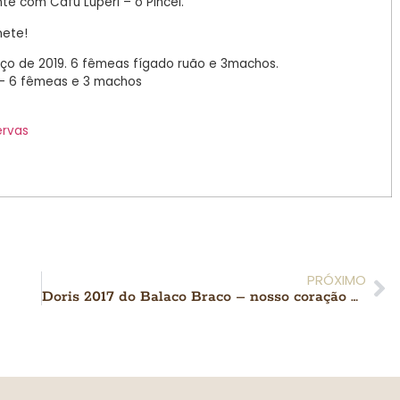
nte com Cafu Luperi – o Pincel.
ete!
rço de 2019. 6 fêmeas fígado ruão e 3machos.
– 6 fêmeas e 3 machos
ervas
PRÓXIMO
Doris 2017 do Balaco Braco – nosso coração que dança tango…